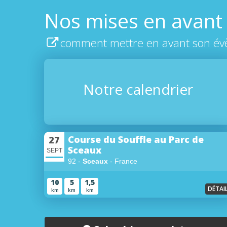
Nos mises en avant
comment mettre en avant son év
Notre calendrier
Course du Souffle au Parc de
27
Sceaux
SEPT
92 -
Sceaux
- France
10
5
1,5
DÉTAI
km
km
km