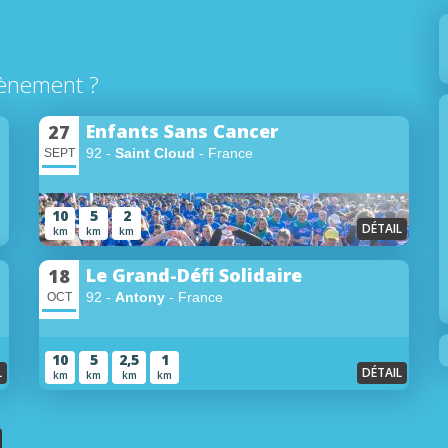
ènement ?
Enfants Sans Cancer
27
92 -
Saint Cloud
- France
SEPT
10
5
2
DÉTAIL
km
km
km
Le Grand-Défi Solidaire
18
92 -
Antony
- France
OCT
10
5
2,5
1
L
DÉTAIL
km
km
km
km